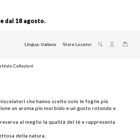
re dal 18 agosto.
Shoppi
Lingua:
Italiano
Store Locator
chivio Collezioni
miscelatori che hanno scelto solo le foglie più
fusione un aroma più morbido e un gusto rotondo e
preserva al meglio la qualità del tè e rappresenta
ettosa della natura.