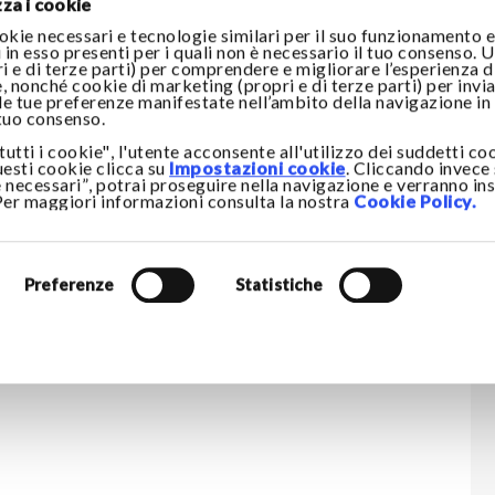
za i cookie
okie necessari e tecnologie similari per il suo funzionamento e
 in esso presenti per i quali non è necessario il tuo consenso. U
ri e di terze parti) per comprendere e migliorare l’esperienza d
, nonché cookie di marketing (propri e di terze parti) per invia
 le tue preferenze manifestate nell’ambito della navigazione in 
 tuo consenso.
utti i cookie", l'utente acconsente all'utilizzo dei suddetti co
uesti cookie clicca su
Impostazioni cookie
. Cliccando invece
 necessari”, potrai proseguire nella navigazione e verranno inst
 Per maggiori informazioni consulta la nostra
Cookie Policy.
Preferenze
Statistiche