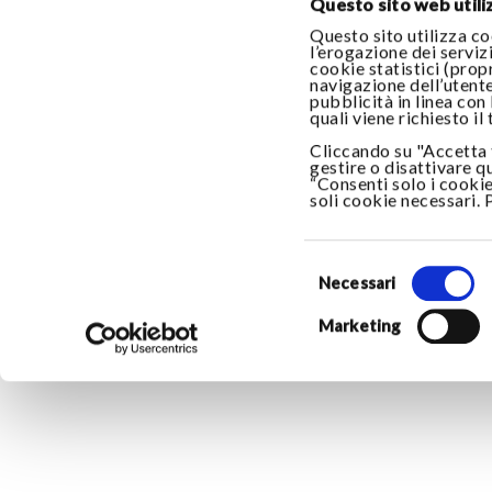
Il mio ordine
Privacy Policy
Questo sito web utiliz
Questo sito utilizza co
My Account
Cookie Policy
l’erogazione dei servizi
cookie statistici (prop
Pagamenti
Accessibilità
navigazione dell’utente
pubblicità in linea con
Spedizioni
quali viene richiesto il
Cliccando su "Accetta t
Informazioni sul Venditore
gestire o disattivare q
“Consenti solo i cookie
soli cookie necessari.
Selezione
del
Necessari
consenso
Marketing