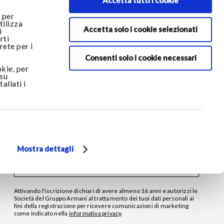
Accetta tutti i cookie
 per
tilizza
Accetta solo i cookie selezionati
i
RESTA IN CONTATTO
rti
rete per i
Rimani aggiornato sulle novità del mondo Armani/Dolci e
scopri tutte le promozioni esclusive.
Consenti solo i cookie necessari
okie, per
*Campi obbligatori
 su
allati i
INDIRIZZO E-MAIL *
PAESE/REGIONE DI RESIDENZA
Mostra dettagli
Attivando l'iscrizione dichiari di avere almeno 16 anni e autorizzi le
Società del Gruppo Armani al trattamento dei tuoi dati personali ai
fini della registrazione per ricevere comunicazioni di marketing
come indicato nella
informativa privacy‎
.