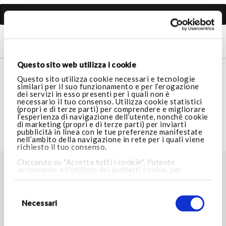
Cerca
Questo sito web utilizza i cookie
SERVIZIO CLIENTI
Questo sito utilizza cookie necessari e tecnologie
similari per il suo funzionamento e per l’erogazione
dei servizi in esso presenti per i quali non è
necessario il tuo consenso. Utilizza cookie statistici
AREA LEGALE
(propri e di terze parti) per comprendere e migliorare
l’esperienza di navigazione dell’utente, nonché cookie
di marketing (propri e di terze parti) per inviarti
pubblicità in linea con le tue preferenze manifestate
VISITA ARMANI.COM
nell’ambito della navigazione in rete per i quali viene
richiesto il tuo consenso.
Cliccando su "Accetta tutti i cookie", l'utente
acconsente all'utilizzo dei suddetti cookie, per
TROVA LO STORE PIÙ VICINO A TE
gestire o disattivare questi cookie clicca su
Impostazioni cookie
. Cliccando invece su “Consenti
Selezione
Store locator
solo i cookie necessari”, potrai proseguire nella
del
navigazione e verranno installati i soli cookie
consenso
Necessari
necessari. Per maggiori informazioni consulta la
nostra
Cookie Policy.