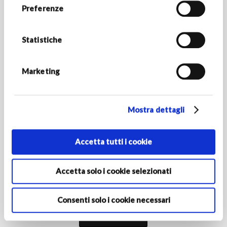
RESTA IN CONTATTO
Preferenze
Rimani aggiornato sulle novità del mondo Armani/Dolci e
scopri tutte le promozioni esclusive.
Statistiche
*Campi obbligatori
INDIRIZZO E-MAIL *
Marketing
Mostra dettagli
PAESE/REGIONE DI RESIDENZA
Accetta tutti i cookie
Attivando l'iscrizione dichiari di avere almeno 16 anni e
autorizzi le Società del Gruppo Armani al trattamento dei tuoi
Accetta solo i cookie selezionati
dati personali ai fini della registrazione per ricevere
comunicazioni di marketing come indicato nella
informativa
privacy‎
.
Consenti solo i cookie necessari
Iscriviti