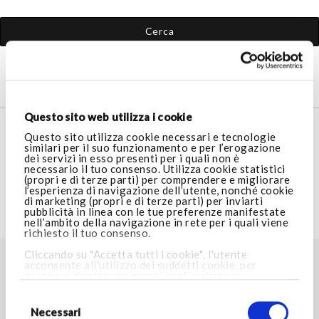
Cerca
Questo sito web utilizza i cookie
SERVIZIO CLIENTI
Questo sito utilizza cookie necessari e tecnologie
similari per il suo funzionamento e per l’erogazione
dei servizi in esso presenti per i quali non è
necessario il tuo consenso. Utilizza cookie statistici
AREA LEGALE
(propri e di terze parti) per comprendere e migliorare
l’esperienza di navigazione dell’utente, nonché cookie
di marketing (propri e di terze parti) per inviarti
pubblicità in linea con le tue preferenze manifestate
VISITA ARMANI.COM
nell’ambito della navigazione in rete per i quali viene
richiesto il tuo consenso.
Cliccando su "Accetta tutti i cookie", l'utente
acconsente all'utilizzo dei suddetti cookie, per
TROVA LO STORE PIÙ VICINO A TE
gestire o disattivare questi cookie clicca su
Impostazioni cookie
. Cliccando invece su “Consenti
Selezione
Store locator
solo i cookie necessari”, potrai proseguire nella
del
navigazione e verranno installati i soli cookie
consenso
Necessari
necessari. Per maggiori informazioni consulta la