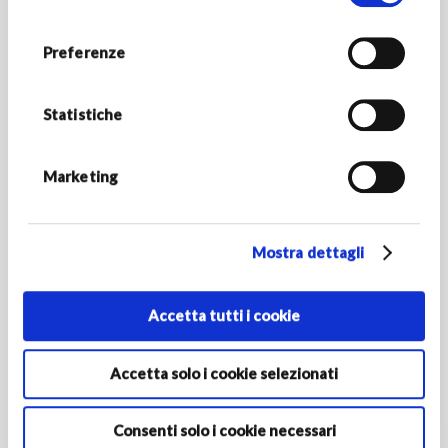
nostra
Cookie Policy.
RESTA IN CONTATTO
Preferenze
Rimani aggiornato sulle novità del mondo Armani/Dolci e
scopri tutte le promozioni esclusive.
Statistiche
*Campi obbligatori
INDIRIZZO E-MAIL *
Marketing
Mostra dettagli
PAESE/REGIONE DI RESIDENZA
Accetta tutti i cookie
Attivando l'iscrizione dichiari di avere almeno 16 anni e
autorizzi le Società del Gruppo Armani al trattamento dei tuoi
Accetta solo i cookie selezionati
dati personali ai fini della registrazione per ricevere
comunicazioni di marketing come indicato nella
informativa
privacy‎
.
Consenti solo i cookie necessari