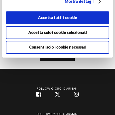
Mostra dettagli
PAESE/REGIONE DI RESIDENZA
Accetta tutti i cookie
Attivando l'iscrizione dichiari di avere almeno 16 anni e
Accetta solo i cookie selezionati
autorizzi le Società del Gruppo Armani al trattamento dei tuoi
dati personali ai fini della registrazione per ricevere
comunicazioni di marketing come indicato nella
informativa
privacy‎
.
Consenti solo i cookie necessari
Iscriviti
FOLLOW GIORGIO ARMANI
FOLLOW EMPORIO ARMANI