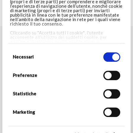
(propri e di terze parti) per comprendere e migliorare
l’esperienza di navigazione dell’utente, nonché cookie
di marketing (propri e di terze parti) per inviarti
pubblicità in linea con le tue preferenze manifestate
VISITA ARMANI.COM
nell’ambito della navigazione in rete per i quali viene
richiesto il tuo consenso.
Cliccando su "Accetta tutti i cookie", l'utente
acconsente all'utilizzo dei suddetti cookie, per
TROVA LO STORE PIÙ VICINO A TE
gestire o disattivare questi cookie clicca su
Impostazioni cookie
. Cliccando invece su “Consenti
Selezione
Store locator
solo i cookie necessari”, potrai proseguire nella
del
navigazione e verranno installati i soli cookie
consenso
Necessari
necessari. Per maggiori informazioni consulta la
nostra
Cookie Policy.
RESTA IN CONTATTO
Preferenze
Rimani aggiornato sulle novità del mondo Armani/Dolci e
scopri tutte le promozioni esclusive.
Statistiche
*Campi obbligatori
INDIRIZZO E-MAIL *
Marketing