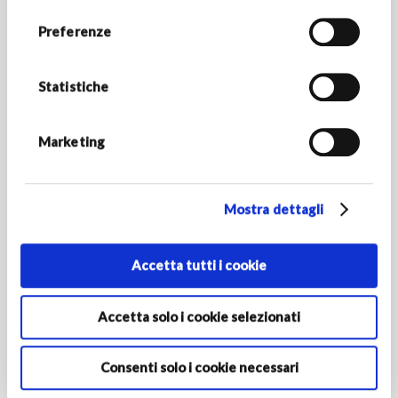
RESTA IN CONTATTO
Preferenze
Rimani aggiornato sulle novità del mondo Armani/Dolci e
scopri tutte le promozioni esclusive.
Statistiche
*Campi obbligatori
INDIRIZZO E-MAIL *
Marketing
Mostra dettagli
PAESE/REGIONE DI RESIDENZA
Accetta tutti i cookie
Attivando l'iscrizione dichiari di avere almeno 16 anni e
autorizzi le Società del Gruppo Armani al trattamento dei tuoi
Accetta solo i cookie selezionati
dati personali ai fini della registrazione per ricevere
comunicazioni di marketing come indicato nella
informativa
privacy‎
.
Consenti solo i cookie necessari
Iscriviti