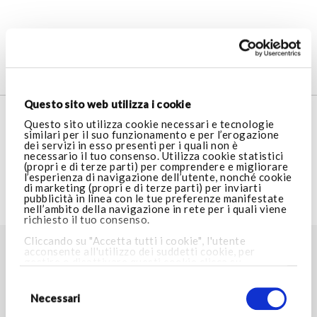
5
Prodotti
Questo sito web utilizza i cookie
SERVIZIO CLIENTI
Questo sito utilizza cookie necessari e tecnologie
similari per il suo funzionamento e per l’erogazione
dei servizi in esso presenti per i quali non è
necessario il tuo consenso. Utilizza cookie statistici
AREA LEGALE
(propri e di terze parti) per comprendere e migliorare
l’esperienza di navigazione dell’utente, nonché cookie
di marketing (propri e di terze parti) per inviarti
pubblicità in linea con le tue preferenze manifestate
VISITA ARMANI.COM
nell’ambito della navigazione in rete per i quali viene
richiesto il tuo consenso.
Cliccando su "Accetta tutti i cookie", l'utente
acconsente all'utilizzo dei suddetti cookie, per
TROVA LO STORE PIÙ VICINO A TE
gestire o disattivare questi cookie clicca su
Impostazioni cookie
. Cliccando invece su “Consenti
Selezione
Store locator
solo i cookie necessari”, potrai proseguire nella
del
navigazione e verranno installati i soli cookie
consenso
Necessari
necessari. Per maggiori informazioni consulta la
nostra
Cookie Policy.