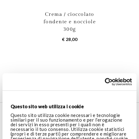
Crema / cioccolato
fondente e nocciole
300g
€ 28,00
3
Prodotti
Questo sito web utilizza i cookie
SERVIZIO CLIENTI
Questo sito utilizza cookie necessari e tecnologie
similari per il suo funzionamento e per l’erogazione
dei servizi in esso presenti per i quali non è
necessario il tuo consenso. Utilizza cookie statistici
AREA LEGALE
(propri e di terze parti) per comprendere e migliorare
l’esperienza di navigazione dell’utente, nonché cookie