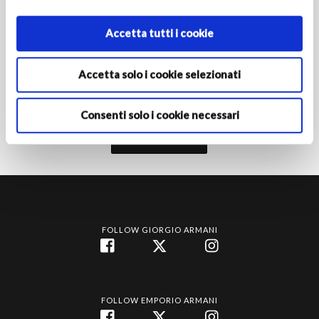
Accetta tutti i cookie
Attivando l'iscrizione dichiari di avere almeno 16 anni e
Accetta solo i cookie selezionati
autorizzi le Società del Gruppo Armani al trattamento dei tuoi
dati personali ai fini della registrazione per ricevere
comunicazioni di marketing come indicato nella
informativa
privacy‎
.
Consenti solo i cookie necessari
Iscriviti
FOLLOW GIORGIO ARMANI
FOLLOW EMPORIO ARMANI