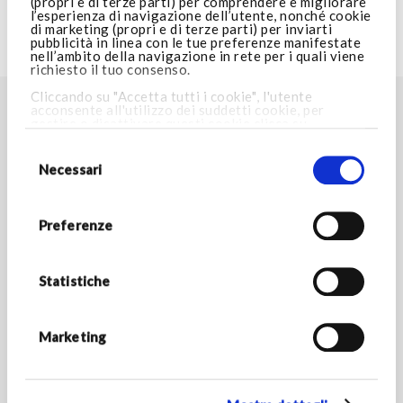
(propri e di terze parti) per comprendere e migliorare
l’esperienza di navigazione dell’utente, nonché cookie
di marketing (propri e di terze parti) per inviarti
pubblicità in linea con le tue preferenze manifestate
VISITA ARMANI.COM
nell’ambito della navigazione in rete per i quali viene
richiesto il tuo consenso.
Cliccando su "Accetta tutti i cookie", l'utente
acconsente all'utilizzo dei suddetti cookie, per
TROVA LO STORE PIÙ VICINO A TE
gestire o disattivare questi cookie clicca su
Impostazioni cookie
. Cliccando invece su “Consenti
Selezione
Store locator
solo i cookie necessari”, potrai proseguire nella
del
navigazione e verranno installati i soli cookie
consenso
Necessari
necessari. Per maggiori informazioni consulta la
nostra
Cookie Policy.
RESTA IN CONTATTO
Preferenze
Rimani aggiornato sulle novità del mondo Armani/Dolci e
scopri tutte le promozioni esclusive.
Statistiche
*Campi obbligatori
INDIRIZZO E-MAIL *
Marketing