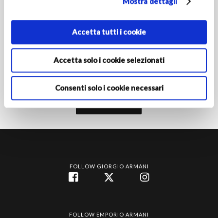
Mostra dettagli
PAESE/REGIONE DI RESIDENZA
Accetta tutti i cookie
Attivando l'iscrizione dichiari di avere almeno 16 anni e
Accetta solo i cookie selezionati
autorizzi le Società del Gruppo Armani al trattamento dei tuoi
dati personali ai fini della registrazione per ricevere
comunicazioni di marketing come indicato nella
informativa
privacy‎
.
Consenti solo i cookie necessari
Iscriviti
FOLLOW GIORGIO ARMANI
FOLLOW EMPORIO ARMANI