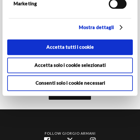
Marketing
Mostra dettagli
PAESE/REGIONE DI RESIDENZA
Accetta tutti i cookie
Attivando l'iscrizione dichiari di avere almeno 16 anni e
autorizzi le Società del Gruppo Armani al trattamento dei tuoi
Accetta solo i cookie selezionati
dati personali ai fini della registrazione per ricevere
comunicazioni di marketing come indicato nella
informativa
privacy‎
.
Consenti solo i cookie necessari
Iscriviti
FOLLOW GIORGIO ARMANI