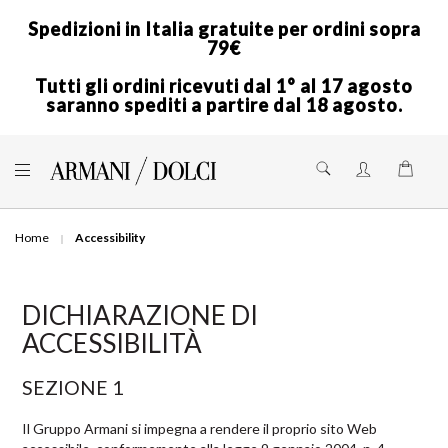
Spedizioni in Italia gratuite per ordini sopra
79€
Tutti gli ordini ricevuti dal 1° al 17 agosto
saranno spediti a partire dal 18 agosto.
Skip
to
Shoppi
Content
Home
Accessibility
DICHIARAZIONE DI
ACCESSIBILITÀ
SEZIONE 1
Il Gruppo Armani si impegna a rendere il proprio sito Web