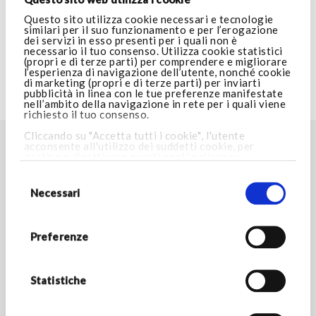
SERVIZIO CLIENTI
Questo sito utilizza cookie necessari e tecnologie
similari per il suo funzionamento e per l’erogazione
dei servizi in esso presenti per i quali non è
necessario il tuo consenso. Utilizza cookie statistici
AREA LEGALE
(propri e di terze parti) per comprendere e migliorare
l’esperienza di navigazione dell’utente, nonché cookie
di marketing (propri e di terze parti) per inviarti
pubblicità in linea con le tue preferenze manifestate
VISITA ARMANI.COM
nell’ambito della navigazione in rete per i quali viene
richiesto il tuo consenso.
Cliccando su "Accetta tutti i cookie", l'utente
acconsente all'utilizzo dei suddetti cookie, per
TROVA LO STORE PIÙ VICINO A TE
gestire o disattivare questi cookie clicca su
Impostazioni cookie
. Cliccando invece su “Consenti
Selezione
Store locator
solo i cookie necessari”, potrai proseguire nella
del
navigazione e verranno installati i soli cookie
consenso
Necessari
necessari. Per maggiori informazioni consulta la
nostra
Cookie Policy.
RESTA IN CONTATTO
Preferenze
Rimani aggiornato sulle novità del mondo Armani/Dolci e
scopri tutte le promozioni esclusive.
Statistiche
*Campi obbligatori
INDIRIZZO E-MAIL *