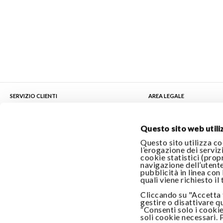
SERVIZIO CLIENTI
AREA LEGALE
Contattaci
Condizioni di Vendita
Il mio ordine
Privacy Policy
Questo sito web utiliz
Questo sito utilizza co
My Account
Cookie Policy
l’erogazione dei servizi
cookie statistici (prop
Pagamenti
Accessibilità
navigazione dell’utente
pubblicità in linea con
Spedizioni
quali viene richiesto il
Cliccando su "Accetta t
Informazioni sul Venditore
gestire o disattivare q
“Consenti solo i cookie
soli cookie necessari.