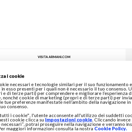
VISITA ARMANI.COM
za i cookie
okie necessari e tecnologie similari per il suo funzionamento e
 in esso presenti per i quali non è necessario il tuo consenso. U
ri e di terze parti) per comprendere e migliorare l’esperienza d
, nonché cookie di marketing (propri e di terze parti) per invia
 le tue preferenze manifestate nell’ambito della navigazione in 
 tuo consenso.
utti i cookie", l'utente acconsente all'utilizzo dei suddetti co
uesti cookie clicca su
Impostazioni cookie
. Cliccando invece
 necessari”, potrai proseguire nella navigazione e verranno inst
 Per maggiori informazioni consulta la nostra
Cookie Policy.