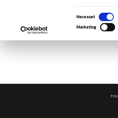
Selezione
del
Necessari
consenso
Marketing
FOL