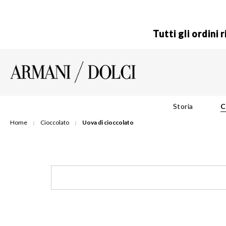
Tutti gli ordini
Storia
C
Home
Cioccolato
Uova di cioccolato