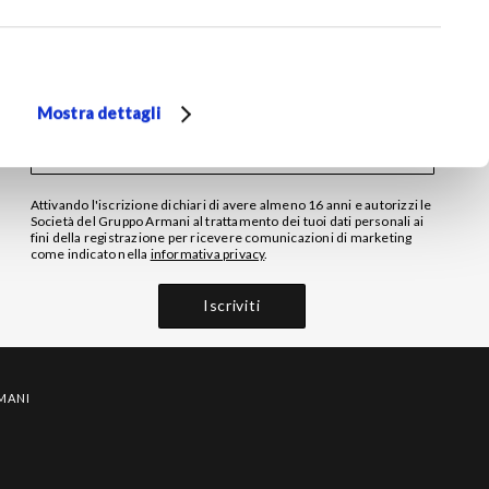
PAESE/REGIONE DI RESIDENZA
Mostra dettagli
Attivando l'iscrizione dichiari di avere almeno 16 anni e autorizzi le
Società del Gruppo Armani al trattamento dei tuoi dati personali ai
fini della registrazione per ricevere comunicazioni di marketing
come indicato nella
informativa privacy‎
.
Iscriviti
MANI