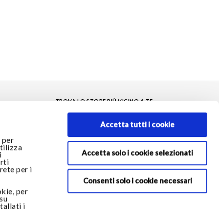
TROVA LO STORE PIÙ VICINO A TE
Store locator
Accetta tutti i cookie
 per
tilizza
Accetta solo i cookie selezionati
i
RESTA IN CONTATTO
rti
rete per i
Rimani aggiornato sulle novità del mondo Armani/Dolci e
scopri tutte le promozioni esclusive.
Consenti solo i cookie necessari
okie, per
*Campi obbligatori
 su
allati i
INDIRIZZO E-MAIL *