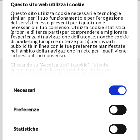
Questo sito web utilizza i cookie
SERVIZIO CLIENTI
Questo sito utilizza cookie necessari e tecnologie
similari per il suo funzionamento e per l’erogazione
dei servizi in esso presenti per i quali non è
necessario il tuo consenso. Utilizza cookie statistici
AREA LEGALE
(propri e di terze parti) per comprendere e migliorare
l’esperienza di navigazione dell’utente, nonché cookie
di marketing (propri e di terze parti) per inviarti
pubblicità in linea con le tue preferenze manifestate
VISITA ARMANI.COM
nell’ambito della navigazione in rete per i quali viene
richiesto il tuo consenso.
Cliccando su "Accetta tutti i cookie", l'utente
acconsente all'utilizzo dei suddetti cookie, per
TROVA LO STORE PIÙ VICINO A TE
gestire o disattivare questi cookie clicca su
Impostazioni cookie
. Cliccando invece su “Consenti
Selezione
Store locator
solo i cookie necessari”, potrai proseguire nella
del
navigazione e verranno installati i soli cookie
consenso
Necessari
necessari. Per maggiori informazioni consulta la
nostra
Cookie Policy.
RESTA IN CONTATTO
Preferenze
Rimani aggiornato sulle novità del mondo Armani/Dolci e
scopri tutte le promozioni esclusive.
Statistiche
*Campi obbligatori