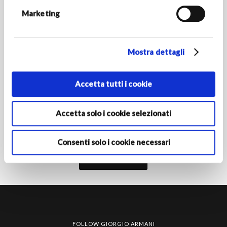
INDIRIZZO E-MAIL *
Marketing
Mostra dettagli
PAESE/REGIONE DI RESIDENZA
Accetta tutti i cookie
Attivando l'iscrizione dichiari di avere almeno 16 anni e
autorizzi le Società del Gruppo Armani al trattamento dei tuoi
Accetta solo i cookie selezionati
dati personali ai fini della registrazione per ricevere
comunicazioni di marketing come indicato nella
informativa
privacy‎
.
Consenti solo i cookie necessari
Iscriviti
FOLLOW GIORGIO ARMANI