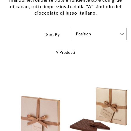
mandorle, fondente 75% e fondente 85% con grue
di cacao, tutte impreziosite dalla "A" simbolo del
cioccolato di lusso italiano.
Position
Sort By
Set
9
Prodotti
Descending
Direction