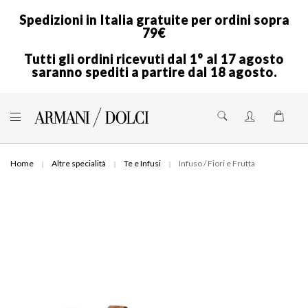
Spedizioni in Italia gratuite per ordini sopra
79€
Tutti gli ordini ricevuti dal 1° al 17 agosto
saranno spediti a partire dal 18 agosto.
Skip
to
Shoppi
Content
Home
Altre specialità
Te e Infusi
Infuso / Fiori e Frutta
Skip
to
the
end
of
the
images
gallery