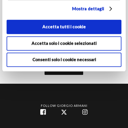
Mostra dettagli
PAESE/REGIONE DI RESIDENZA
Accetta tutti i cookie
Attivando l'iscrizione dichiari di avere almeno 16 anni e
autorizzi le Società del Gruppo Armani al trattamento dei tuoi
Accetta solo i cookie selezionati
dati personali ai fini della registrazione per ricevere
comunicazioni di marketing come indicato nella
informativa
privacy‎
.
Consenti solo i cookie necessari
Iscriviti
FOLLOW GIORGIO ARMANI