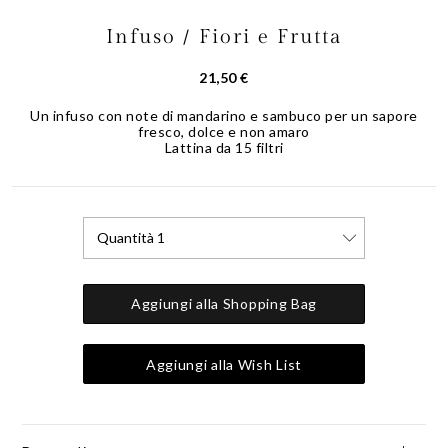
Infuso / Fiori e Frutta
Skip
to
the
21,50 €
beginning
of
Un infuso con note di mandarino e sambuco per un sapore
fresco, dolce e non amaro
the
Lattina da 15 filtri
images
gallery
Quantità 1
Aggiungi alla Shopping Bag
Aggiungi alla Wish List