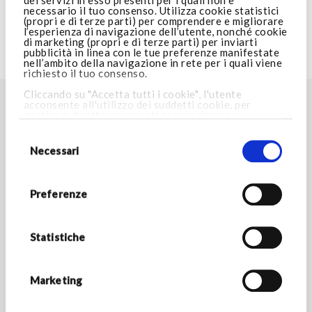
dei servizi in esso presenti per i quali non è
necessario il tuo consenso. Utilizza cookie statistici
AREA LEGALE
(propri e di terze parti) per comprendere e migliorare
l’esperienza di navigazione dell’utente, nonché cookie
di marketing (propri e di terze parti) per inviarti
pubblicità in linea con le tue preferenze manifestate
VISITA ARMANI.COM
nell’ambito della navigazione in rete per i quali viene
richiesto il tuo consenso.
Cliccando su "Accetta tutti i cookie", l'utente
acconsente all'utilizzo dei suddetti cookie, per
TROVA LO STORE PIÙ VICINO A TE
gestire o disattivare questi cookie clicca su
Impostazioni cookie
. Cliccando invece su “Consenti
Selezione
Store locator
solo i cookie necessari”, potrai proseguire nella
del
navigazione e verranno installati i soli cookie
consenso
Necessari
necessari. Per maggiori informazioni consulta la
nostra
Cookie Policy.
RESTA IN CONTATTO
Preferenze
Rimani aggiornato sulle novità del mondo Armani/Dolci e
scopri tutte le promozioni esclusive.
Statistiche
*Campi obbligatori
INDIRIZZO E-MAIL *
Marketing