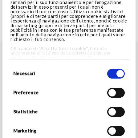
similari per il suo funzionamento e per l’erogazione
dei servizi in esso presenti per i quali non è
necessario il tuo consenso. Utilizza cookie statistici
AREA LEGALE
(propri e di terze parti) per comprendere e migliorare
l’esperienza di navigazione dell’utente, nonché cookie
di marketing (propri e di terze parti) per inviarti
pubblicità in linea con le tue preferenze manifestate
VISITA ARMANI.COM
nell’ambito della navigazione in rete per i quali viene
richiesto il tuo consenso.
Cliccando su "Accetta tutti i cookie", l'utente
acconsente all'utilizzo dei suddetti cookie, per
TROVA LO STORE PIÙ VICINO A TE
gestire o disattivare questi cookie clicca su
Impostazioni cookie
. Cliccando invece su “Consenti
Selezione
Store locator
solo i cookie necessari”, potrai proseguire nella
del
navigazione e verranno installati i soli cookie
consenso
Necessari
necessari. Per maggiori informazioni consulta la
nostra
Cookie Policy.
RESTA IN CONTATTO
Preferenze
Rimani aggiornato sulle novità del mondo Armani/Dolci e
scopri tutte le promozioni esclusive.
Statistiche
*Campi obbligatori
INDIRIZZO E-MAIL *
Marketing