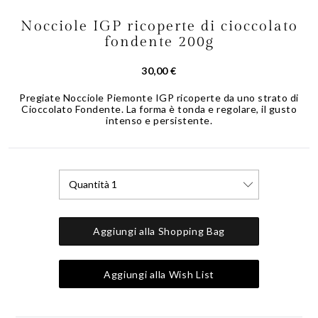
Nocciole IGP ricoperte di cioccolato
Skip
to
fondente 200g
the
beginning
30,00 €
of
the
Pregiate Nocciole Piemonte IGP ricoperte da uno strato di
Cioccolato Fondente. La forma è tonda e regolare, il gusto
images
intenso e persistente.
gallery
Quantità 1
Aggiungi alla Shopping Bag
Aggiungi alla Wish List