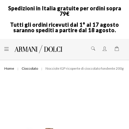
Spedizioni in Italia gratuite per ordini sopra
79€
Tutti gli ordini ricevuti dal 1° al 17 agosto
saranno spediti a partire dal 18 agosto.
Skip
to
Shoppi
Content
Home
Cioccolato
Nocciole IGP ricoperte di cioccolato fondente 200g
Skip
to
the
end
of
the
images
gallery