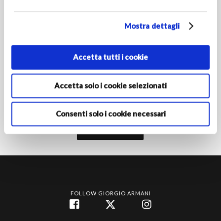
Mostra dettagli
PAESE/REGIONE DI RESIDENZA
Accetta tutti i cookie
Attivando l'iscrizione dichiari di avere almeno 16 anni e
autorizzi le Società del Gruppo Armani al trattamento dei tuoi
Accetta solo i cookie selezionati
dati personali ai fini della registrazione per ricevere
comunicazioni di marketing come indicato nella
informativa
privacy‎
.
Consenti solo i cookie necessari
Iscriviti
FOLLOW GIORGIO ARMANI