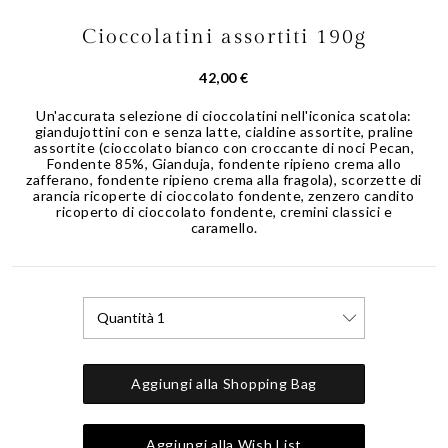
Cioccolatini assortiti 190g
Skip
to
the
42,00 €
beginning
of
Un'accurata selezione di cioccolatini nell'iconica scatola:
giandujottini con e senza latte, cialdine assortite, praline
the
assortite (cioccolato bianco con croccante di noci Pecan,
images
Fondente 85%, Gianduja, fondente ripieno crema allo
gallery
zafferano, fondente ripieno crema alla fragola), scorzette di
arancia ricoperte di cioccolato fondente, zenzero candito
ricoperto di cioccolato fondente, cremini classici e
caramello.
Quantità 1
Aggiungi alla Shopping Bag
Aggiungi alla Wish List