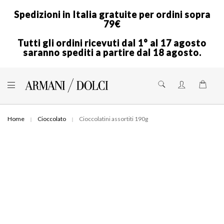
Spedizioni in Italia gratuite per ordini sopra
79€
Tutti gli ordini ricevuti dal 1° al 17 agosto
saranno spediti a partire dal 18 agosto.
Skip
to
Shoppi
Content
Home
Cioccolato
Cioccolatini assortiti 190g
Skip
to
the
end
of
the
images
gallery