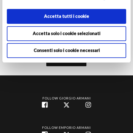
PAESE/REGIONE DI RESIDENZA
Accetta tutti i cookie
Attivando l'iscrizione dichiari di avere almeno 16 anni e
autorizzi le Società del Gruppo Armani al trattamento dei tuoi
Accetta solo i cookie selezionati
dati personali ai fini della registrazione per ricevere
comunicazioni di marketing come indicato nella
informativa
privacy‎
.
Consenti solo i cookie necessari
Iscriviti
FOLLOW GIORGIO ARMANI
FOLLOW EMPORIO ARMANI