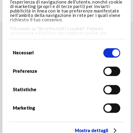
l’esperienza di navigazione dell’utente, nonché cookie
di marketing (propri e di terze parti) per inviarti
pubblicità in linea con le tue preferenze manifestate
VISITA ARMANI.COM
nell’ambito della navigazione in rete per i quali viene
richiesto il tuo consenso.
Cliccando su "Accetta tutti i cookie", l'utente
acconsente all'utilizzo dei suddetti cookie, per
TROVA LO STORE PIÙ VICINO A TE
gestire o disattivare questi cookie clicca su
Impostazioni cookie
. Cliccando invece su “Consenti
Selezione
Store locator
solo i cookie necessari”, potrai proseguire nella
del
navigazione e verranno installati i soli cookie
consenso
Necessari
necessari. Per maggiori informazioni consulta la
nostra
Cookie Policy.
RESTA IN CONTATTO
Preferenze
Rimani aggiornato sulle novità del mondo Armani/Dolci e
scopri tutte le promozioni esclusive.
Statistiche
*Campi obbligatori
INDIRIZZO E-MAIL *
Marketing
Mostra dettagli