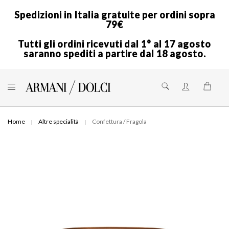
Spedizioni in Italia gratuite per ordini sopra
79€
Tutti gli ordini ricevuti dal 1° al 17 agosto
saranno spediti a partire dal 18 agosto.
Skip
to
Shoppi
Content
Home
Altre specialità
Confettura / Fragola
Skip
to
the
end
of
the
images
gallery