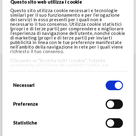
Questo sito web utilizza i cookie
SERVIZIO CLIENTI
Questo sito utilizza cookie necessari e tecnologie
similari per il suo funzionamento e per l’erogazione
dei servizi in esso presenti per i quali non è
necessario il tuo consenso. Utilizza cookie statistici
AREA LEGALE
(propri e di terze parti) per comprendere e migliorare
l’esperienza di navigazione dell’utente, nonché cookie
di marketing (propri e di terze parti) per inviarti
pubblicità in linea con le tue preferenze manifestate
VISITA ARMANI.COM
nell’ambito della navigazione in rete per i quali viene
richiesto il tuo consenso.
Cliccando su "Accetta tutti i cookie", l'utente
acconsente all'utilizzo dei suddetti cookie, per
TROVA LO STORE PIÙ VICINO A TE
gestire o disattivare questi cookie clicca su
Impostazioni cookie
. Cliccando invece su “Consenti
Selezione
Store locator
solo i cookie necessari”, potrai proseguire nella
del
navigazione e verranno installati i soli cookie
consenso
Necessari
necessari. Per maggiori informazioni consulta la
nostra
Cookie Policy.
RESTA IN CONTATTO
Preferenze
Rimani aggiornato sulle novità del mondo Armani/Dolci e
scopri tutte le promozioni esclusive.
Statistiche
*Campi obbligatori
INDIRIZZO E-MAIL *