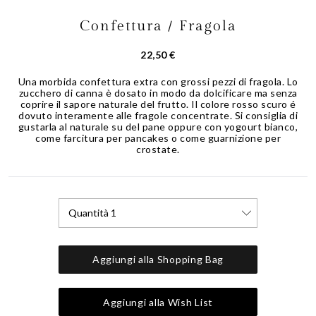
Confettura / Fragola
Skip
to
the
22,50 €
beginning
of
Una morbida confettura extra con grossi pezzi di fragola. Lo
zucchero di canna è dosato in modo da dolcificare ma senza
the
coprire il sapore naturale del frutto. Il colore rosso scuro é
images
dovuto interamente alle fragole concentrate. Si consiglia di
gallery
gustarla al naturale su del pane oppure con yogourt bianco,
come farcitura per pancakes o come guarnizione per
crostate.
Quantità 1
Aggiungi alla Shopping Bag
Aggiungi alla Wish List